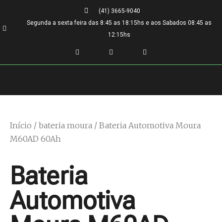
(41) 3665-9040
Segunda a sexta feira das 8:45 as 18:15hs e aos Sabados 08:45 as
12:15hs
Início
/
bateria moura
/ Bateria Automotiva Moura
M60AD 60Ah
Bateria
Automotiva