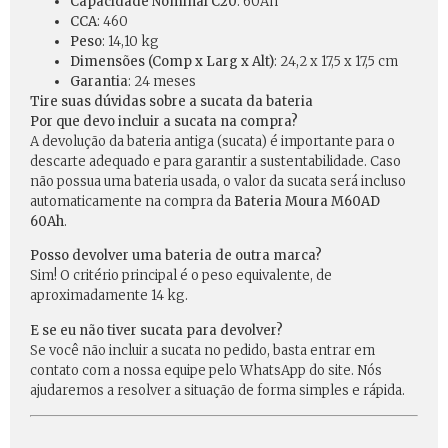
Capacidade Nominal C20
: 60Ah
CCA
: 460
Peso
: 14,10 kg
Dimensões (Comp x Larg x Alt)
: 24,2 x 17,5 x 17,5 cm
Garantia
: 24 meses
Tire suas dúvidas sobre a sucata da bateria
Por que devo incluir a sucata na compra?
A devolução da bateria antiga (sucata) é importante para o
descarte adequado e para garantir a sustentabilidade. Caso
não possua uma bateria usada, o valor da sucata será incluso
automaticamente na compra da
Bateria Moura M60AD
60Ah
.
Posso devolver uma bateria de outra marca?
Sim! O critério principal é o peso equivalente, de
aproximadamente 14 kg.
E se eu não tiver sucata para devolver?
Se você não incluir a sucata no pedido, basta entrar em
contato com a nossa equipe pelo WhatsApp do site. Nós
ajudaremos a resolver a situação de forma simples e rápida.